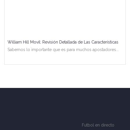
William Hill Movil: Revisión Detallada de Las Características
Sabemos lo importante que es para muchos apostadores...
Futbol en directo