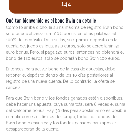
144
Qué tan bienvenido es el bono Bwin en detalle
Сomo lo arriba dicho, la suma máxima de registro Bwin bono
solo puede alcanzar un 100€ bonus, en otras palabras, el
100% del depósito. De resultas, si el primer depósito en la
cuenta del juego es igual a 50 euros, solo se acreditarán 50
euro bonus. Pero, si paga 120 euros, entonces no obtendrá el
bono de 120 euros, solo se cobrarán bono Bwin 100 euros.
Entonces, para activar bono de la casa de apuestas, debe
reponer el depósito dentro de los 10 días posteriores al
registro de una nueva cuenta. De lo contrario, la oferta se
cancela.
Para que Bwin bono y los fondos ganados estén disponibles,
debe hacer una apuesta, cuya suma total será 6 veces el suma
del welcome bonus. Hay 30 días para apostar. Si no es posible
cumplir con estos límites de tiempo, todos los fondos de
Bwin bono bienvenida y los fondos ganados para apostar
desaparecerán de la cuenta.