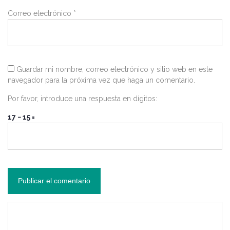
Correo electrónico
*
Guardar mi nombre, correo electrónico y sitio web en este
navegador para la próxima vez que haga un comentario.
Por favor, introduce una respuesta en dígitos:
17 − 15 =