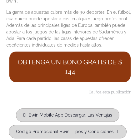
Bwin .
La gama de apuestas cubre más de 90 deportes. En el fútbol, ​​
cualquiera puede apostar a casi cualquier juego profesional.
Además de las principales ligas de Europa, también puede
apostar a los juegos de las ligas inferiores de Sudamérica y
Asia. Para cada partido, las casas de apuestas ofrecen
coeficientes individuales de medios hasta altos.
OBTENGA UN BONO GRATIS DE $
144
Califica esta publicación
Bwin Mobile App Descargar: Las Ventajas
Codigo Promocional Bwin: Tipos y Condiciones