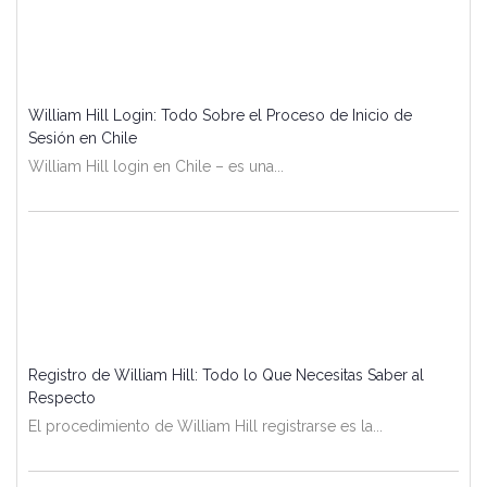
William Hill Login: Todo Sobre el Proceso de Inicio de
Sesión en Chile
William Hill login en Chile – es una...
Registro de William Hill: Todo lo Que Necesitas Saber al
Respecto
El procedimiento de William Hill registrarse es la...