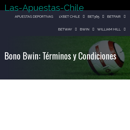
Las-Apuestas-Chile
APUESTAS DEPORTIVAS
1XBET CHILE
BET365
BETFAIR
BETWAY
BWIN
WILLIAM HILL
Bono Bwin: Términos y Condiciones