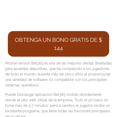
OBTENGA UN BONO GRATIS DE $
144
Mobile version Bet365 es una de las mejores ofertas diseñadas
para apuestas deportivas, que ha complacido a los jugadores
de todo el mundo durante más de cinco años al proporcionar
una variedad de software. Es compatible con los principales
sistemas operativos.
Puede Descargar aplicacion Bet365 mobile directamente
desde el sitio web oficial de la empresa. Todo el proceso no
toma más de 5-7 minutos, pero a cambio el jugador recibe un
excelente programa, que tiene todas las funciones principales
de la oficina.