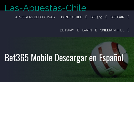
Las-Apuestas-Chile
APUESTAS DEPORTIVAS
1XBET CHILE
BET365
BETFAIR
BETWAY
BWIN
WILLIAM HILL
Bet365 Mobile Descargar en Español