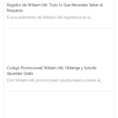
Registro de William Hill: Todo lo Que Necesitas Saber al
Respecto
El procedimiento de William Hill registrarse es la...
Codigo Promocional William Hill: Obtenga y Solicite
Apuestas Gratis
Con William Hill promociones oportunidad a cobrar el...