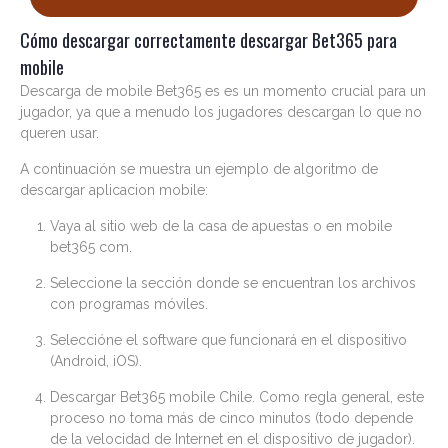
Cómo descargar correctamente descargar Bet365 para
mobile
Descarga de mobile Bet365 es es un momento crucial para un
jugador, ya que a menudo los jugadores descargan lo que no
queren usar.
A continuación se muestra un ejemplo de algoritmo de
descargar aplicacion mobile:
Vaya al sitio web de la casa de apuestas o en mobile
bet365 com.
Seleccione la sección donde se encuentran los archivos
con programas móviles.
Seleccióne el software que funcionará en el dispositivo
(Android, iOS).
Descargar Bet365 mobile Chile. Como regla general, este
proceso no toma más de cinco minutos (todo depende
de la velocidad de Internet en el dispositivo de jugador).