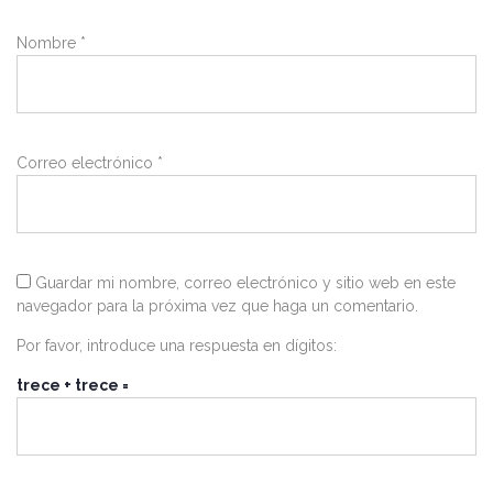
Nombre
*
Correo electrónico
*
Guardar mi nombre, correo electrónico y sitio web en este
navegador para la próxima vez que haga un comentario.
Por favor, introduce una respuesta en dígitos:
trece + trece =