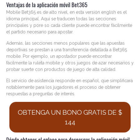
Ventajas de la aplicación móvil Bet365
Mobile Bet365 es de alto nivel, en esta versión english es el
idioma principal. Aquí se traducen todas las secciones
principales y pore so cada cliente puede encontrar fácilmente
el partido necesario para apostar.
Además, las secciones menos populares que las apuestas
deportivas se prestan a una transferencia detallada a Bet365
mobile. Por ejemplo, un apostador puede encontrar
fácilmente la ruleta mobile y otros juegos de azar necesarios y
probar suerte con productos de juego de alta calidad.
El servicio de asistencia responde en español, que simplificará
notablemente para los jugadores el proceso de obtener
respuestas a preguntas de interés.
OBTENGA UN BONO GRATIS DE $
144
Dónde obtener el enlace para descargar la aplicación móvil