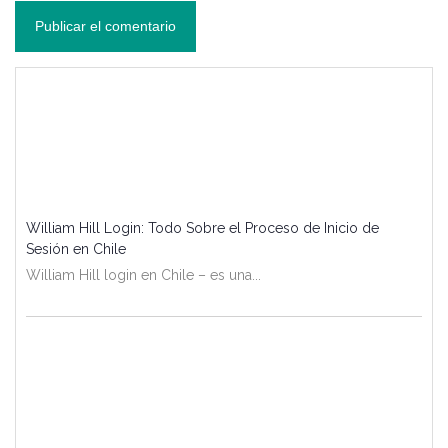
William Hill Login: Todo Sobre el Proceso de Inicio de
Sesión en Chile
William Hill login en Chile – es una...