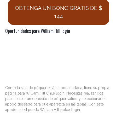
OBTENGA UN BONO GRATIS DE $
144
Oportunidades para William Hill login
Como la sala de póquer está un poco aislada, tiene su propia
página para William Hill Chile login. Necesitas realizar dos
pasos: crear un depósito de póquer válido y seleccionar el
apodo deseado para que aparezca en las tablas. Con este
apodo usted puede William Hill poker login.