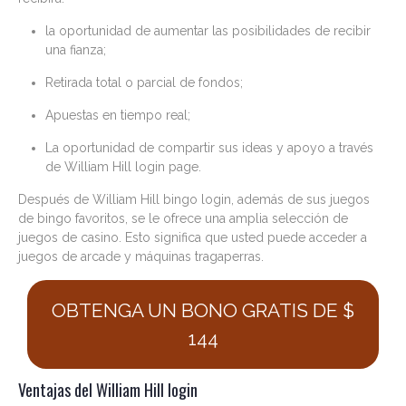
la oportunidad de aumentar las posibilidades de recibir
una fianza;
Retirada total o parcial de fondos;
Apuestas en tiempo real;
La oportunidad de compartir sus ideas y apoyo a través
de William Hill login page.
Después de William Hill bingo login, además de sus juegos
de bingo favoritos, se le ofrece una amplia selección de
juegos de casino. Esto significa que usted puede acceder a
juegos de arcade y máquinas tragaperras.
OBTENGA UN BONO GRATIS DE $
144
Ventajas del William Hill login