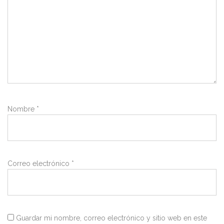
Nombre
*
Correo electrónico
*
Guardar mi nombre, correo electrónico y sitio web en este