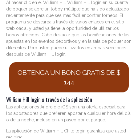
Al hacer clic en el William Hill William Hill login en su cuenta
de póquer se abre un lobby múltiple que ha sido actualizado
recientemente para que sea más fácil encontrar torneos. El
programa se descarga a través de varios enlaces en el sitio
web oficial y usted ya tiene la oportunidad de utilizar los
bonos ofrecidos. Cabe destacar que las bonificaciones de las
apuestas en los eventos deportivos y en la sala de póquer son
diferentes. Pero usted puede utilizarlos en ambas secciones
después de William Hill login.
OBTENGA UN BONO GRATIS DE $
144
William Hill login a través de la aplicación
Las aplicaciones Android e iOS son una oferta especial para
los apostadores que prefieren apostar a cualquier hora del día
o de la noche, incluso en un paseo por el parque.
La aplicación de William Hill Chile login garantiza que usted
recibirá: