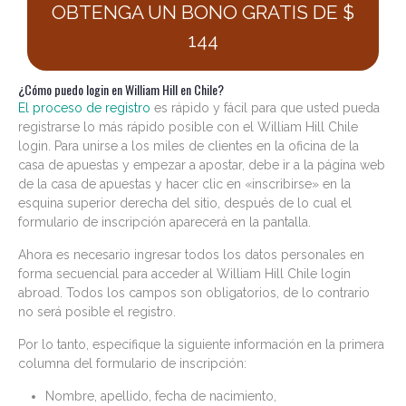
OBTENGA UN BONO GRATIS DE $
144
¿Cómo puedo login en William Hill en Chile?
El proceso de registro
es rápido y fácil para que usted pueda
registrarse lo más rápido posible con el William Hill Chile
login. Para unirse a los miles de clientes en la oficina de la
casa de apuestas y empezar a apostar, debe ir a la página web
de la casa de apuestas y hacer clic en «inscribirse» en la
esquina superior derecha del sitio, después de lo cual el
formulario de inscripción aparecerá en la pantalla.
Ahora es necesario ingresar todos los datos personales en
forma secuencial para acceder al William Hill Chile login
abroad. Todos los campos son obligatorios, de lo contrario
no será posible el registro.
Por lo tanto, especifique la siguiente información en la primera
columna del formulario de inscripción:
Nombre, apellido, fecha de nacimiento,