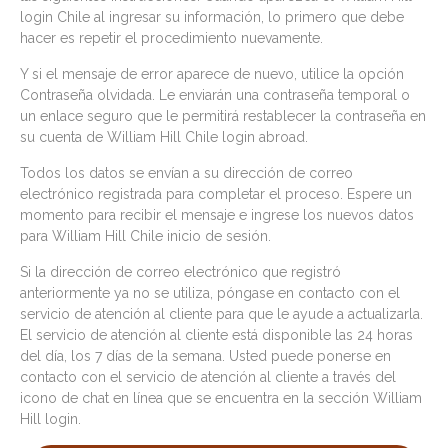
login Chile al ingresar su información, lo primero que debe
hacer es repetir el procedimiento nuevamente.
Y si el mensaje de error aparece de nuevo, utilice la opción
Contraseña olvidada. Le enviarán una contraseña temporal o
un enlace seguro que le permitirá restablecer la contraseña en
su cuenta de William Hill Chile login abroad.
Todos los datos se envían a su dirección de correo
electrónico registrada para completar el proceso. Espere un
momento para recibir el mensaje e ingrese los nuevos datos
para William Hill Chile
inicio de sesión
.
Si la dirección de correo electrónico que registró
anteriormente ya no se utiliza, póngase en contacto con el
servicio de atención al cliente para que le ayude a actualizarla.
El servicio de atención al cliente está disponible las 24 horas
del día, los 7 días de la semana. Usted puede ponerse en
contacto con el servicio de atención al cliente a través del
icono de chat en línea que se encuentra en la sección William
Hill login.