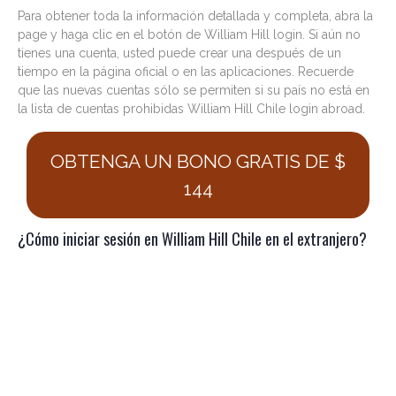
Para obtener toda la información detallada y completa, abra la
page y haga clic en el botón de William Hill login. Si aún no
tienes una cuenta, usted puede crear una después de un
tiempo en la página oficial o en las aplicaciones. Recuerde
que las nuevas cuentas sólo se permiten si su país no está en
la lista de cuentas prohibidas William Hill Chile login abroad.
OBTENGA UN BONO GRATIS DE $
144
¿Cómo iniciar sesión en William Hill Chile en el extranjero?