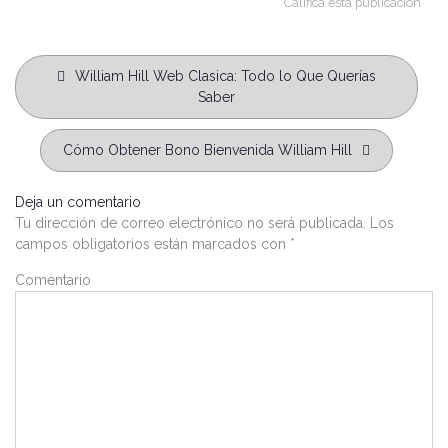
Califica esta publicación
William Hill Web Clasica: Todo lo Que Querías
Saber
Cómo Obtener Bono Bienvenida William Hill
Deja un comentario
Tu dirección de correo electrónico no será publicada.
Los
campos obligatorios están marcados con
*
Comentario