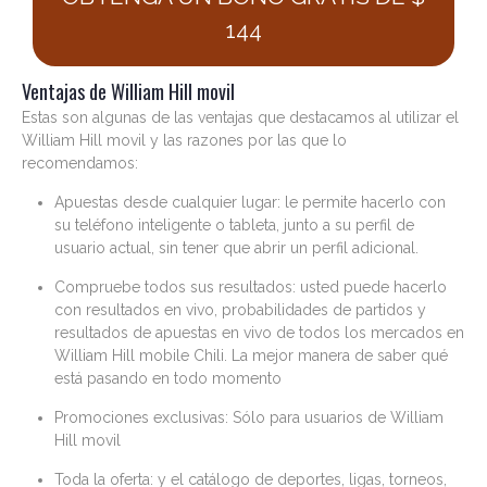
144
Ventajas de William Hill movil
Estas son algunas de las ventajas que destacamos al utilizar el
William Hill movil y las razones por las que lo
recomendamos:
Apuestas desde cualquier lugar: le permite hacerlo con
su teléfono inteligente o tableta, junto a su perfil de
usuario actual, sin tener que abrir un perfil adicional.
Compruebe todos sus resultados: usted puede hacerlo
con resultados en vivo, probabilidades de partidos y
resultados de apuestas en vivo de todos los mercados en
William Hill mobile Chili. La mejor manera de saber qué
está pasando en todo momento
Promociones exclusivas: Sólo para usuarios de William
Hill movil
Toda la oferta: y el catálogo de deportes, ligas, torneos,