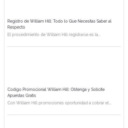
Registro de William Hill: Todo lo Que Necesitas Saber al
Respecto
El procedimiento de William Hill registrarse es la...
Codigo Promocional William Hill: Obtenga y Solicite
Apuestas Gratis
Con William Hill promociones oportunidad a cobrar el...