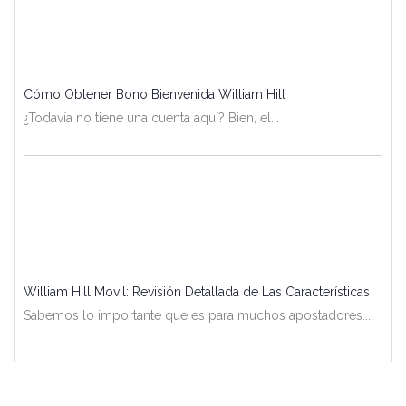
Cómo Obtener Bono Bienvenida William Hill
¿Todavía no tiene una cuenta aquí? Bien, el...
William Hill Movil: Revisión Detallada de Las Características
Sabemos lo importante que es para muchos apostadores...