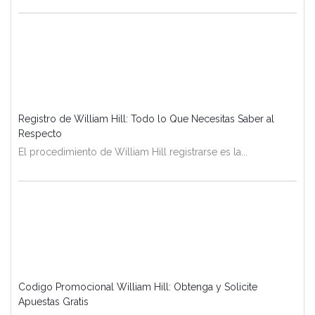
Registro de William Hill: Todo lo Que Necesitas Saber al
Respecto
El procedimiento de William Hill registrarse es la...
Codigo Promocional William Hill: Obtenga y Solicite
Apuestas Gratis