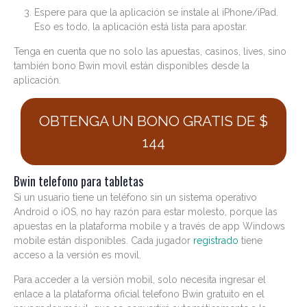
Espere para que la aplicación se instale al iPhone/iPad.
Eso es todo, la aplicación está lista para apostar.
Tenga en cuenta que no solo las apuestas, casinos, lives, sino
también bono Bwin movil están disponibles desde la
aplicación.
OBTENGA UN BONO GRATIS DE $
144
Bwin telefono para tabletas
Si un usuario tiene un teléfono sin un sistema operativo
Android o iOS, no hay razón para estar molesto, porque las
apuestas en la plataforma mobile y a través de app Windows
mobile están disponibles. Cada jugador
registrado
tiene
acceso a la versión es movil.
Para acceder a la versión mobil, solo necesita ingresar el
enlace a la plataforma oficial telefono Bwin gratuito en el