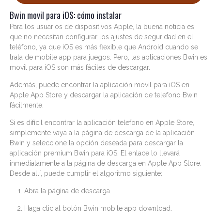
Bwin movil para iOS: cómo instalar
Para los usuarios de dispositivos Apple, la buena noticia es
que no necesitan configurar los ajustes de seguridad en el
teléfono, ya que iOS es más flexible que Android cuando se
trata de mobile app para juegos. Pero, las aplicaciones Bwin es
movil para iOS son más fáciles de descargar.
Además, puede encontrar la aplicación movil para iOS en
Apple App Store y descargar la aplicación de telefono Bwin
fácilmente.
Si es difícil encontrar la aplicación telefono en Apple Store,
simplemente vaya a la página de descarga de la aplicación
Bwin y seleccione la opción deseada para descargar la
aplicación premium Bwin para iOS. El enlace lo llevará
inmediatamente a la página de descarga en Apple App Store.
Desde allí, puede cumplir el algoritmo siguiente:
Abra la página de descarga.
Haga clic al botón Bwin mobile app download.