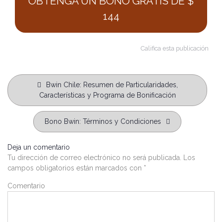
OBTENGA UN BONO GRATIS DE $
144
Califica esta publicación
Bwin Chile: Resumen de Particularidades,
Características y Programa de Bonificación
Bono Bwin: Términos y Condiciones
Deja un comentario
Tu dirección de correo electrónico no será publicada.
Los
campos obligatorios están marcados con
*
Comentario