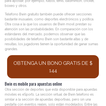
para apostar, por ejemplo, fútbol, ​​tenis, bádminton, cricket,
boxeo y otros.
Telefono Bwin gratuito también puede ofrecer secciones
bastante inusuales, como deportes electrónicos y política.
Otra cosa a la que los usuarios de Bwin movil prestan su
atención son las probabilidades. En comparación con los
estándares del mercado, podemos observar que las
posibilidades de telefono Bwin son bastante altas y de
resultas, los jugadores tienen la oportunidad de ganar sumas
grandes.
OBTENGA UN BONO GRATIS DE $
144
Bwin es mobile para apuestas online
Otra sección de deportes que está disponible para apuestas
móviles es eSports. La sección virtual de Bwin telefono es
similar a la sección de apuestas deportivas, pero sin una
pestaña con eventos reales, solo están modelados. Entre las