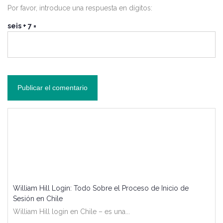
Por favor, introduce una respuesta en dígitos:
seis + 7 =
William Hill Login: Todo Sobre el Proceso de Inicio de
Sesión en Chile
William Hill login en Chile – es una...