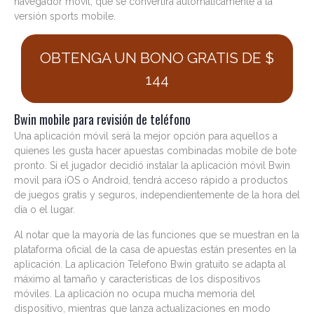
navegador móvil, que se convertirá automáticamente a la
versión sports mobile.
OBTENGA UN BONO GRATIS DE $
144
Bwin mobile para revisión de teléfono
Una aplicación móvil será la mejor opción para aquellos a
quienes les gusta hacer apuestas combinadas mobile de bote
pronto. Si el jugador decidió instalar la aplicación móvil Bwin
movil para iOS o Android, tendrá acceso rápido a productos
de juegos gratis y seguros, independientemente de la hora del
día o el lugar.
Al notar que la mayoría de las funciones que se muestran en la
plataforma oficial de la casa de apuestas están presentes en la
aplicación. La aplicación Telefono Bwin gratuito se adapta al
máximo al tamaño y características de los dispositivos
móviles. La aplicación no ocupa mucha memoria del
dispositivo, mientras que lanza actualizaciones en modo