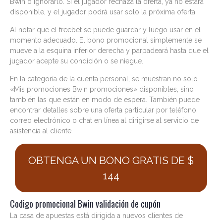
Bwin o ignorarlo. Si el jugador rechaza la oferta, ya no estará
disponible, y el jugador podrá usar solo la próxima oferta.
Al notar que el freebet se puede guardar y luego usar en el
momento adecuado. El bono promocional simplemente se
mueve a la esquina inferior derecha y parpadeará hasta que el
jugador acepte su condición o se niegue.
En la categoría de la cuenta personal, se muestran no solo
«Mis promociones Bwin promociones» disponibles, sino
también las que están en modo de espera. También puede
encontrar detalles sobre una oferta particular por teléfono,
correo electrónico o chat en línea al dirigirse al servicio de
asistencia al cliente.
OBTENGA UN BONO GRATIS DE $
144
Codigo promocional Bwin validación de cupón
La casa de apuestas está dirigida a nuevos clientes de