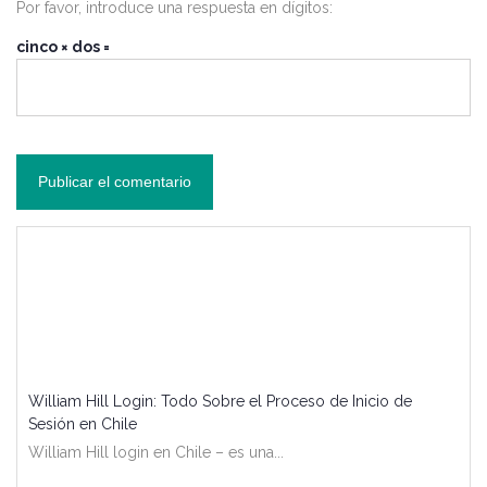
Por favor, introduce una respuesta en dígitos:
cinco × dos =
William Hill Login: Todo Sobre el Proceso de Inicio de
Sesión en Chile
William Hill login en Chile – es una...