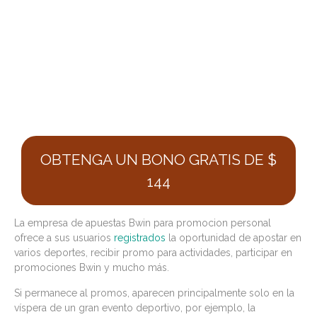
OBTENGA UN BONO GRATIS DE $
144
La empresa de apuestas Bwin para promocion personal
ofrece a sus usuarios
registrados
la oportunidad de apostar en
varios deportes, recibir promo para actividades, participar en
promociones Bwin y mucho más.
Si permanece al promos, aparecen principalmente solo en la
víspera de un gran evento deportivo, por ejemplo, la