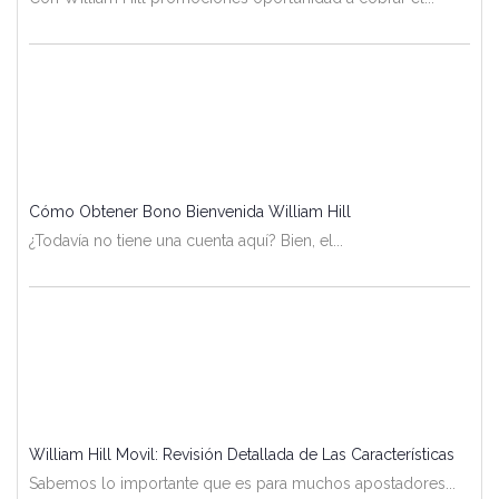
Cómo Obtener Bono Bienvenida William Hill
¿Todavía no tiene una cuenta aquí? Bien, el...
William Hill Movil: Revisión Detallada de Las Características
Sabemos lo importante que es para muchos apostadores...