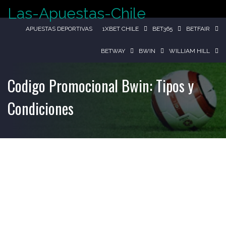
Las-Apuestas-Chile
APUESTAS DEPORTIVAS
1XBET CHILE
BET365
BETFAIR
BETWAY
BWIN
WILLIAM HILL
Codigo Promocional Bwin: Tipos y
Condiciones