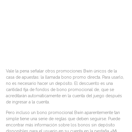
Vale la pena señalar otros promociones Bwin únicos de la
casa de apuestas: la llamada bono promo directa. Para usarlo,
no es necesario hacer un depósito. El descuento es una
cantidad fija de fondos de bono promocional de, que se
acreditarán automáticamente en la cuenta del juego después
de ingresar a la cuenta.
Pero incluso un bono promocional Bwin aparentemente tan
simple tiene una serie de reglas que deben seguirse. Puede
encontrar más información sobre los bonos sin depósito
disponibles para el usuario en su cuenta en la pestaña «Mi