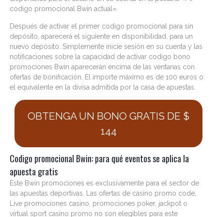
codigo promocional Bwin actual».
Después de activar el primer codigo promocional para sin
depósito, aparecerá el siguiente en disponibilidad, para un
nuevo depósito. Simplemente inicie sesión en su cuenta y las
notificaciones sobre la capacidad de activar codigo bono
promociones Bwin aparecerán encima de las ventanas con
ofertas de bonificación. El importe máximo es de 100 euros o
el equivalente en la divisa admitida por la casa de apuestas.
OBTENGA UN BONO GRATIS DE $
144
Codigo promocional Bwin
: para qué eventos se aplica la
apuesta gratis
Este Bwin promociones es exclusivamente para el sector de
las apuestas deportivas. Las ofertas de casino promo code,
Live promociones casino, promociones poker, jackpot o
virtual sport casino promo no son elegibles para este