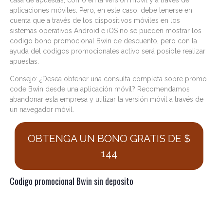
casa de apuestas, como en la versión móvil y a través de
aplicaciones móviles. Pero, en este caso, debe tenerse en
cuenta que a través de los dispositivos móviles en los
sistemas operativos Android e iOS no se pueden mostrar los
codigo bono promocional Bwin de descuento, pero con la
ayuda del codigos promocionales activo será posible realizar
apuestas.
Consejo: ¿Desea obtener una consulta completa sobre promo
code Bwin desde una aplicación móvil? Recomendamos
abandonar esta empresa y utilizar la versión móvil a través de
un navegador móvil.
OBTENGA UN BONO GRATIS DE $
144
Codigo promocional Bwin sin deposito